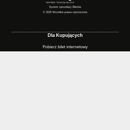
System sprzedaży Biletów
© 2025 Wszelkie prawa zastrzeżone
Dla Kupujących
Pobierz bilet internetowy
Komunikaty, zmiany
Newsletter
Kontakt
Regulamin zakupów internetowych
Polityka cookies