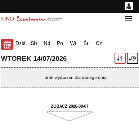
0
Gł
<
'
0,00
PLN
Dziś
Sb
Nd
Pn
Wt
Śr
Cz
14
53
WTOREK 14/07/2026
A
Z
Brak wydarzeń dla danego dnia.
ZOBACZ 2026-08-07