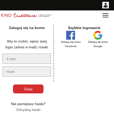
0
Gł
<
'
0,00
Zaloguj się na konto
Szybkie logowanie
PLN
Aby to zrobić, wpisz swój
Zaloguj się przez
Zaloguj się przez
14
54
Facebook
Google
login (adres e-mail) i hasło
Nie pamiętasz hasła?
Odzyskaj hasło