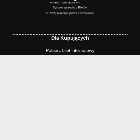
System sprzedaży Biletów
© 2025 Wszelkie prawa zastrzeżone
Dla Kupujących
Pobierz bilet internetowy
Komunikaty, zmiany
Newsletter
Kontakt
Regulamin zakupów internetowych
Polityka cookies