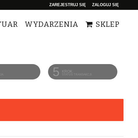
ZAREJESTRUJ SIĘ
ZALOGUJ SIĘ
0
TUAR
WYDARZENIA
SKLEP
0,00
PLN
14
5
KROK
CJA
STATUS TRANSAKCJI