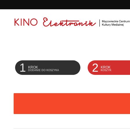
<
'
1
2
KROK
KROK
DODANIE DO KOSZYKA
KOSZYK