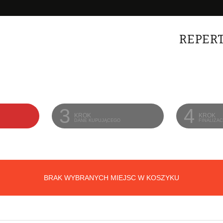
REPER
3
4
KROK
KROK
DANE KUPUJĄCEGO
FINALIZA
BRAK WYBRANYCH MIEJSC W KOSZYKU