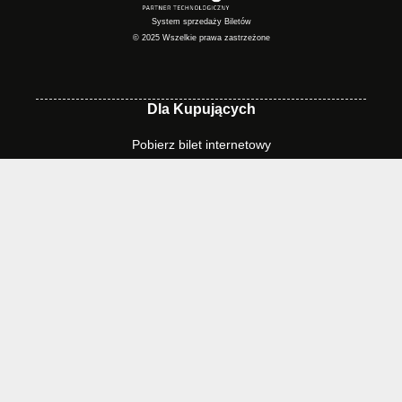
System sprzedaży Biletów
© 2025 Wszelkie prawa zastrzeżone
Dla Kupujących
Pobierz bilet internetowy
Komunikaty, zmiany
Newsletter
Kontakt
Regulamin zakupów internetowych
Polityka cookies