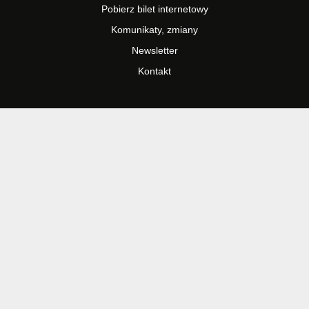
Pobierz bilet internetowy
Komunikaty, zmiany
Newsletter
Kontakt
Regulamin zakupów internetowych
Polityka cookies
Informacje o biletach