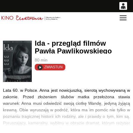
0
Gł
<
'
0,00
PLN
Ida - przegląd filmów
Pawła Pawlikowskiego
14
42
80 min
ZWIASTUN
Lata 60. w Polsce. Anna jest nowicjuszką, sierotą wychowywaną w
zakonie. Przed złożeniem ślubów matka przełożona stawia
warunek: Anna musi odwiedzić swoją ciotkę Wandę, jedyną żyjącą
krewną. Obie wyruszają w podróż, która ma im pomóc nie tylko w
poznaniu tragicznej historii ich rodziny, ale i prawdy o tym, kim są.
Poruszający, kameralny, wybitny w obrazie dramat, którym reżyser
wraca do rodzinnego kraju. Z wielkim wyczuciem łączy intymną