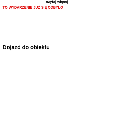
czytaj więcej
historię młodej kobiety z historycznym i społecznym tłem.
TO WYDARZENIE JUŻ SIĘ ODBYŁO
Dojazd do obiektu