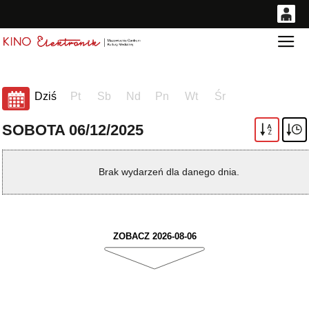
0
Gł
<
'
0,00
PLN
Dziś
Pt
Sb
Nd
Pn
Wt
Śr
14
53
SOBOTA 06/12/2025
A
Z
Brak wydarzeń dla danego dnia.
ZOBACZ 2026-08-06