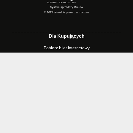
System sprzedaży Biletów
© 2025 Wszelkie prawa zastrzeżone
Dla Kupujących
Pobierz bilet internetowy
Komunikaty, zmiany
Newsletter
Kontakt
Regulamin zakupów internetowych
Polityka cookies