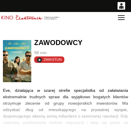
0
Gł
<
'
0,00
PLN
ZAWODOWCY
14
54
98 min
ZWIASTUN
Eve, działająca w szarej strefie specjalistka od załatwiania
ekstremalnie trudnych spraw dla wyjątkowo bogatych klientów
otrzymuje zlecenie od grupy nowojorskich inwestorów. Ma
odzyskać dług od mieszkającego na prywatnej wyspie,
dysponującego własną armią miliardera o szemranej reputacji. Gdy
zawodzą cywilizowane metody negocjacji i staje się jasne, że
dłużnik nie ma najmniejszego zamiaru regulować należności, do