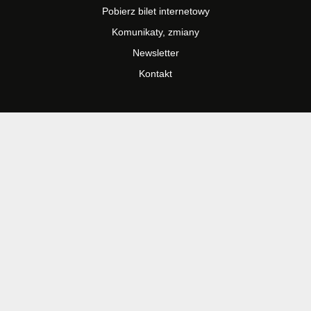
Pobierz bilet internetowy
Komunikaty, zmiany
Newsletter
Kontakt
Regulamin zakupów internetowych
Polityka cookies
Informacje o biletach