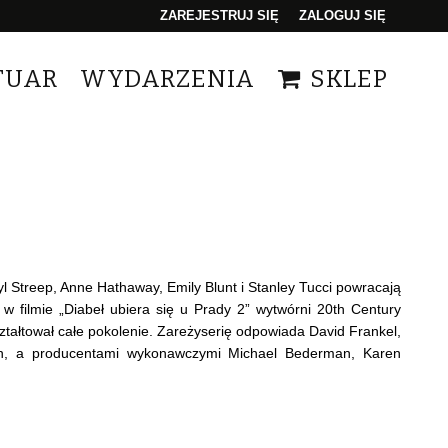
ZAREJESTRUJ SIĘ
ZALOGUJ SIĘ
0
TUAR
WYDARZENIA
SKLEP
0,00
PLN
14
yl Streep, Anne Hathaway, Emily Blunt i Stanley Tucci powracają
 filmie „Diabeł ubiera się u Prady 2” wytwórni 20th Century
ztałtował całe pokolenie. Zareżyserię odpowiada David Frankel,
an, a producentami wykonawczymi Michael Bederman, Karen