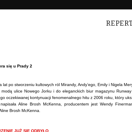
REPER
era się u Prady 2
 lat po stworzeniu kultowych ról Mirandy, Andy’ego, Emily i Nigela Mer
e modą ulice Nowego Jorku i do eleganckich biur magazynu Runway w
ugo oczekiwanej kontynuacji fenomenalnego hitu z 2006 roku, który uks
z napisała Aline Brosh McKenna, producentem jest Wendy Finerm
 Aline Brosh McKenna.
ZENIE JUŻ SIĘ ODBYŁO