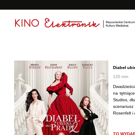
<
'
Diabeł ubi
120 min
Dwadzieścia
na tętniąc
Studios, dł
scenarius
Rosenfelt i
TO WYDAR