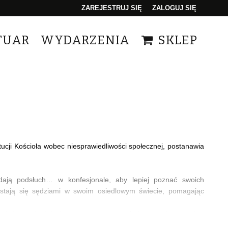
ZAREJESTRUJ SIĘ
ZALOGUJ SIĘ
0
TUAR
WYDARZENIA
SKLEP
0,00
PLN
14
tucji Kościoła wobec niesprawiedliwości społecznej, postanawia
adają podsłuch… w konfesjonale, aby lepiej poznać swoich
stają się sędziami w swoim osiedlowym świecie, pomagając
dealistyczny kodeks honorowy, zaczynają balansować na cienkiej
 wprost z komiksów o superbohaterach, ale zamiast peleryn,