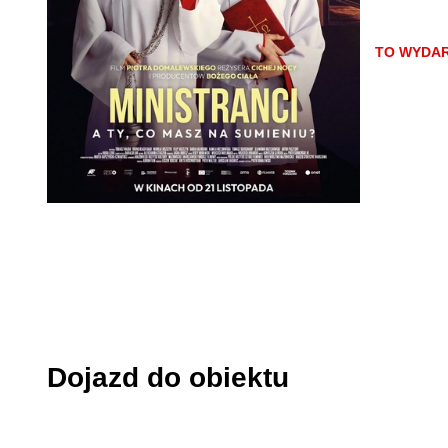
bohaterowi
Film balan
TO WYDAR
kino, które
autentyczn
Dojazd do obiektu