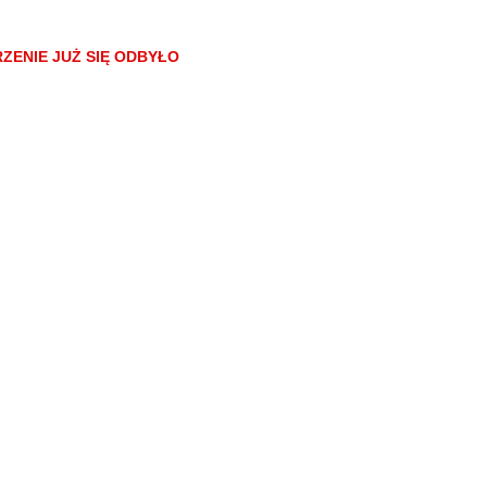
e noszą komże.
suje między dramatem a czarnym humorem, a jego styl przypomina bard
ZENIE JUŻ SIĘ ODBYŁO
 nie boi się zadawać trudnych pytań o religię, wspólnotę, winę i odkup
ego przekazu.