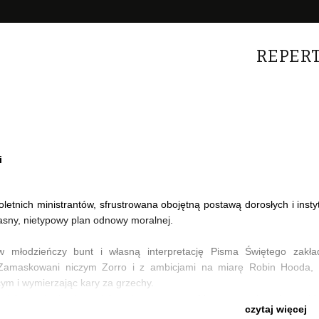
REPER
i
letnich ministrantów, sfrustrowana obojętną postawą dorosłych i insty
asny, nietypowy plan odnowy moralnej.
w młodzieńczy bunt i własną interpretację Pisma Świętego zakł
Zamaskowani niczym Zorro i z ambicjami na miarę Robin Hooda, 
ym i wymierzając kary za grzechy.
misja zamienia się w niebezpieczną grę, a chłopcy, stosując własny, i
czytaj więcej
ędzy dobrem a złem. Prawdziwe życie blokowiska miesza się z misją