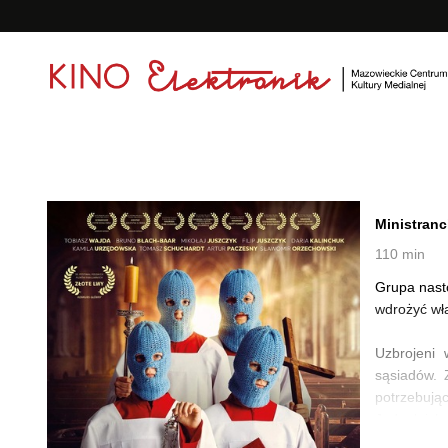
<
'
Ministranc
110 min
Grupa nasto
wdrożyć wł
Uzbrojeni 
sąsiadów. 
potrzebując
Jednak ich 
granicy mi