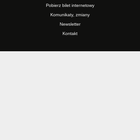
Pobierz bilet internetowy
Komunikaty, zmiany
Newsletter
Kontakt
Regulamin zakupów internetowych
Polityka cookies
Informacje o biletach