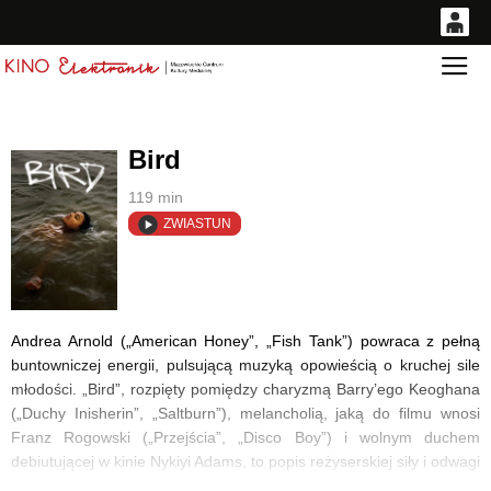
0
Gł
<
'
0,00
PLN
Bird
14
53
119 min
ZWIASTUN
Andrea Arnold („American Honey”, „Fish Tank”) powraca z pełną
buntowniczej energii, pulsującą muzyką opowieścią o kruchej sile
młodości. „Bird”, rozpięty pomiędzy charyzmą Barry’ego Keoghana
(„Duchy Inisherin”, „Saltburn”), melancholią, jaką do filmu wnosi
Franz Rogowski („Przejścia”, „Disco Boy”) i wolnym duchem
debiutującej w kinie Nykiyi Adams, to popis reżyserskiej siły i odwagi
jednej z najciekawszych reżyserek światowego kina.