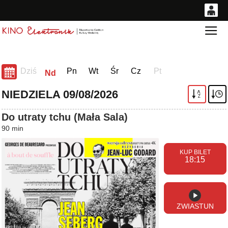
0
Gł
<
'
0,00
PLN
Dziś
Pn
Wt
Śr
Cz
Pt
Nd
14
52
NIEDZIELA 09/08/2026
A
Z
Do utraty tchu (Mała Sala)
90 min
18:15
ZWIASTUN