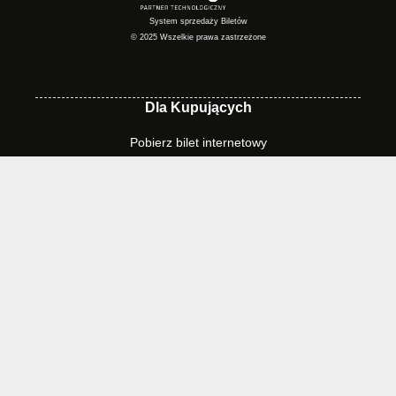
System sprzedaży Biletów
© 2025 Wszelkie prawa zastrzeżone
Dla Kupujących
Pobierz bilet internetowy
Komunikaty, zmiany
Newsletter
Kontakt
Regulamin zakupów internetowych
Polityka cookies