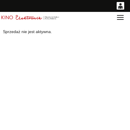
0
Gł
<
'
0,00
Sprzedaż nie jest aktywna.
PLN
14
54