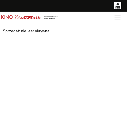
0
Gł
<
'
0,00
Sprzedaż nie jest aktywna.
PLN
14
54