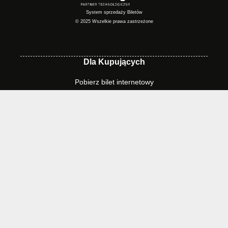
System sprzedaży Biletów
© 2025 Wszelkie prawa zastrzeżone
Dla Kupujących
Pobierz bilet internetowy
Komunikaty, zmiany
Newsletter
Kontakt
Regulamin zakupów internetowych
Polityka cookies