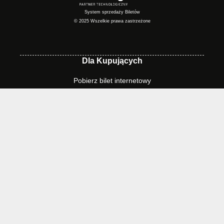
System sprzedaży Biletów
© 2025 Wszelkie prawa zastrzeżone
Dla Kupujących
Pobierz bilet internetowy
Komunikaty, zmiany
Newsletter
Kontakt
Regulamin zakupów internetowych
Polityka cookies