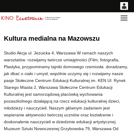
<
'
0
Gł
0,00
PLN
Kultura medialna na Mazowszu
Studio Akcja ul. Jezuicka 4, Warszawa W ramach naszych
14
53
warsztatów: rozwijamy twórcze umiejętności (Film, fotografia,
Plastyka, przypominamy tajniki domowego rzemiosła. doradzamy,
jak dbać o ciało i umysł, wspólnie uczymy się i rozwijamy nasze
pasje Stołeczne Centrum Edukacji Kulturalnej im. KEN Ul. Rynek
Starego Miasta 2, Warszawa Stołeczne Centrum Edukacji
Kulturalnej jest samorządową placówką wychowania
pozaszkolnego działającą na rzecz edukacji kulturalnej dzieci,
młodzieży i nauczycieli. Naszym głównym zadaniem jest
wspieranie aktywności twórczej uczniów oraz kształcenie i
doskonalenie nauczycieli w dziedzinie edukacji artystycznej.
Muzeum Sztuki Nowoczesnej Grzybowska 79, Warszawa Od