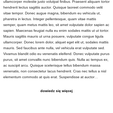
ullamcorper molestie justo volutpat finibus. Praesent aliquam tortor
hendrerit lectus sagittis auctor. Quisque laoreet commodo velit
vitae tempor. Donec augue magna, bibendum eu vehicula ut,
pharetra in lectus. Integer pellentesque, quam vitae mattis
semper, quam metus mattis leo, sit amet vulputate dolor sapien ac
sapien. Maecenas feugiat nulla eu enim sodales mattis ut ut tortor.
Mauris sagittis mauris ut urna posuere, vulputate congue ligula
ullamcorper. Donec lorem dolor, aliquet eget elit ut, sodales mattis
mauris. Sed faucibus ante nulla, vel vehicula erat vulputate sed.
Vivamus blandit odio eu venenatis eleifend. Donec vulputate purus
purus, sit amet convallis nunc bibendum quis. Nulla ac tempus ex,
ac suscipit arcu. Quisque scelerisque tellus bibendum massa
venenatis, non consectetur lacus hendrerit. Cras nec tellus a nisl
elementum commodo at quis erat. Suspendisse at auctor…
dowiedz się więcej