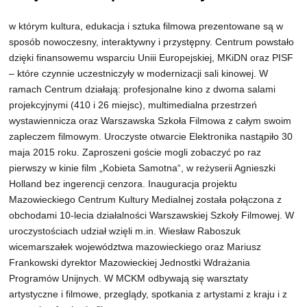
w którym kultura, edukacja i sztuka filmowa prezentowane są w
sposób nowoczesny, interaktywny i przystępny. Centrum powstało
dzięki finansowemu wsparciu Uniii Europejskiej, MKiDN oraz PISF
– które czynnie uczestniczyły w modernizacji sali kinowej. W
ramach Centrum działają: profesjonalne kino z dwoma salami
projekcyjnymi (410 i 26 miejsc), multimedialna przestrzeń
wystawiennicza oraz Warszawska Szkoła Filmowa z całym swoim
zapleczem filmowym. Uroczyste otwarcie Elektronika nastąpiło 30
maja 2015 roku. Zaproszeni goście mogli zobaczyć po raz
pierwszy w kinie film „Kobieta Samotna“, w reżyserii Agnieszki
Holland bez ingerencji cenzora. Inauguracja projektu
Mazowieckiego Centrum Kultury Medialnej została połączona z
obchodami 10-lecia działalności Warszawskiej Szkoły Filmowej. W
uroczystościach udział wzięli m.in. Wiesław Raboszuk
wicemarszałek województwa mazowieckiego oraz Mariusz
Frankowski dyrektor Mazowieckiej Jednostki Wdrażania
Programów Unijnych. W MCKM odbywają się warsztaty
artystyczne i filmowe, przeglądy, spotkania z artystami z kraju i z