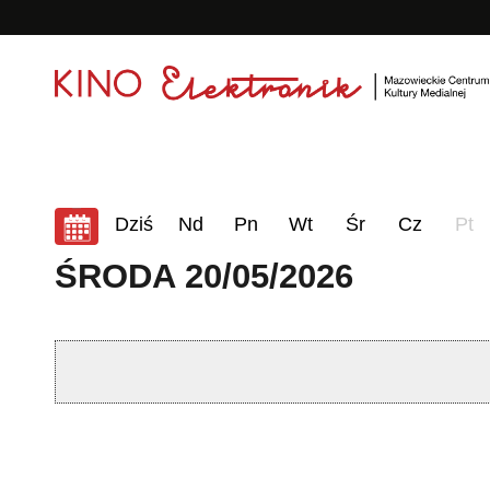
<
'
08-08-2026
Dziś
Nd
Pn
Wt
Śr
Cz
Pt
ŚRODA 20/05/2026