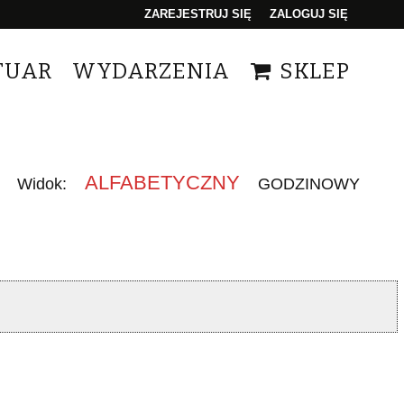
ZAREJESTRUJ SIĘ
ZALOGUJ SIĘ
0
TUAR
WYDARZENIA
SKLEP
0,00
PLN
14
ALFABETYCZNY
Widok:
GODZINOWY