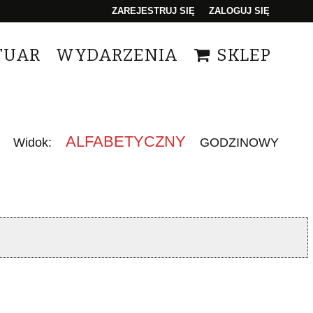
ZAREJESTRUJ SIĘ
ZALOGUJ SIĘ
0
TUAR
WYDARZENIA
SKLEP
0,00
PLN
14
ALFABETYCZNY
Widok:
GODZINOWY