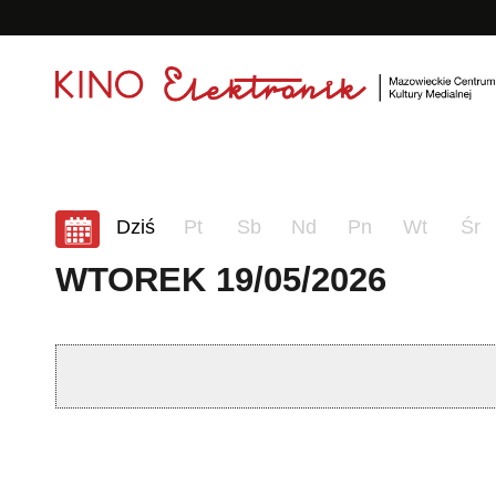
<
'
06-08-2026
Dziś
Pt
Sb
Nd
Pn
Wt
Śr
WTOREK 19/05/2026