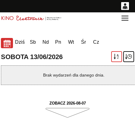
0
Gł
<
'
0,00
PLN
Dziś
Sb
Nd
Pn
Wt
Śr
Cz
14
53
SOBOTA 13/06/2026
A
Z
Brak wydarzeń dla danego dnia.
ZOBACZ 2026-08-07