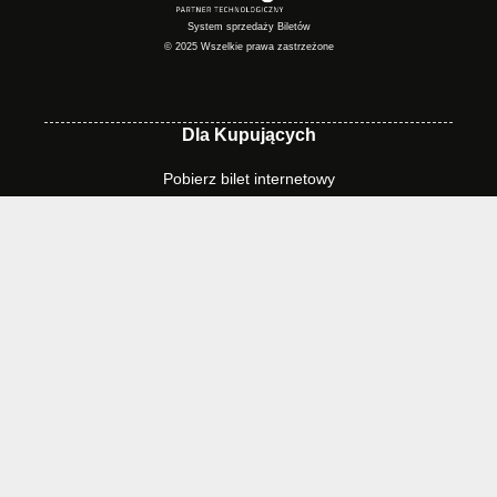
System sprzedaży Biletów
© 2025 Wszelkie prawa zastrzeżone
Dla Kupujących
Pobierz bilet internetowy
Komunikaty, zmiany
Newsletter
Kontakt
Regulamin zakupów internetowych
Polityka cookies