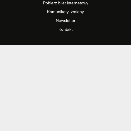
Pobierz bilet internetowy
Komunikaty, zmiany
Newsletter
Kontakt
Regulamin zakupów internetowych
Polityka cookies
Informacje o biletach