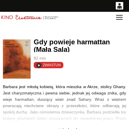
0
Gł
<
'
0,00
PLN
Gdy powieje harmattan
(Mała Sala)
14
54
82 min
ZWIASTUN
Barbara jest młodą kobietą, która mieszka w Akrze, stolicy Ghany.
Jest charyzmatyczna i pewna siebie, jednak jej odwaga znika, gdy
wieje harmattan, duszący wiatr znad Sahary. Wraz z wiatrem
powracają niechciane obrazy z przeszłości, które odbierają jej
spokój ducha. Jako ośmioletnia dziewczynka, Barbara podzieliła los
tysięcy ghańskich dzieci zmuszanych do niewolniczej pracy. Przez
wiele lat, dzień po dniu, Barbara funkcjonowała w świecie pełnym